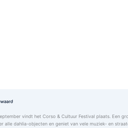
ZO 20 SEP
nswaard
eptember vindt het Corso & Cultuur Festival plaats. Een g
 alle dahlia-objecten en geniet van vele muziek- en straa