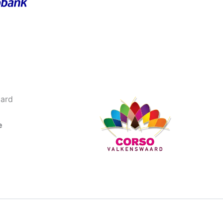
ard
e